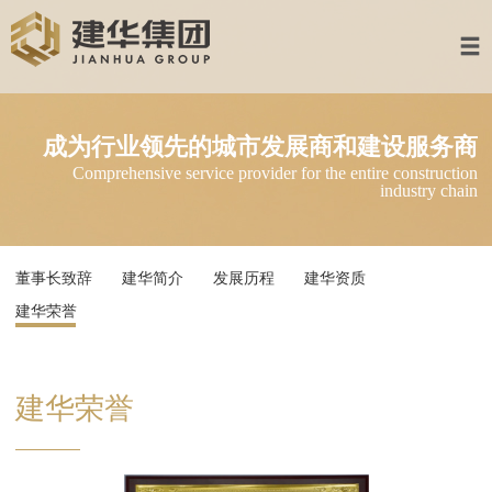
首页
建华集团
成为行业领先的城市发展商和建设服
多元业务
Comprehensive service provider for the entire constru
industry 
集团产业
资讯中心
董事长致辞
建华简介
发展历程
建华资质
加入建华
建华荣誉
联系我们
建华荣誉
企业邮箱