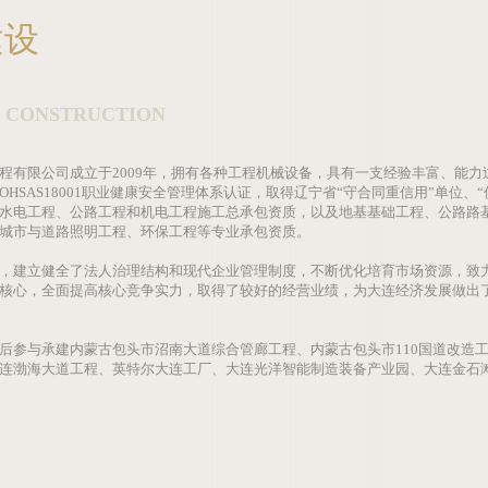
昌建设
HANG CONSTRUCTION
建设工程有限公司成立于2009年，拥有各种工程机械设备，具有一支经验
体系和OHSAS18001职业健康安全管理体系认证，取得辽宁省“守合
程、水利水电工程、公路工程和机电工程施工总承包资质，以及地基基
装工程、城市与道路照明工程、环保工程等专业承包资质。
成立以来，建立健全了法人治理结构和现代企业管理制度，不断优化培
意服务为核心，全面提高核心竞争实力，取得了较好的经营业绩，为大
，企业先后参与承建内蒙古包头市沼南大道综合管廊工程、内蒙古包头市
工程、大连渤海大道工程、英特尔大连工厂、大连光洋智能制造装备产