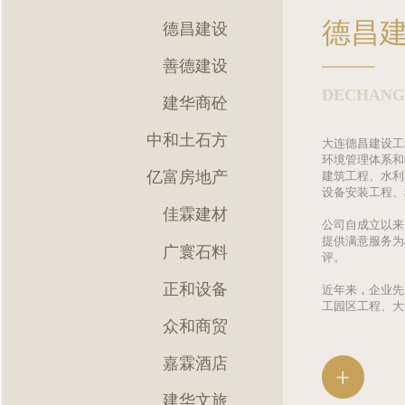
多元业务
德
德昌建设
善德建设
DEC
建华商砼
集团产业
中和土石方
大连德昌
环境管理
亿富房地产
建筑工
设备安
佳霖建材
资讯中心
公司自
提供满
广寰石料
评。
正和设备
近年来
工园区