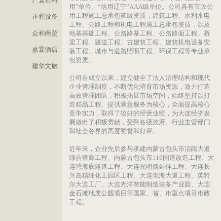
专业人才管理团队。公司先后通过ISO9001质
企业OA系统
佳霖建材
系、ISO14001环境管理体系和OHSAS18001
康安全管理体系认证，取得辽宁省“守合同重
广寰石料
用”单位、“信用辽宁”AAA级单位。公司具有
用工程施工总承包贰级资质，建筑工程、水利
正和设备
工程、公路工程和机电工程施工总承包资质，
众和商贸
地基基础工程、公路路基工程、公路路面工程
梁工程、隧道工程、古建筑工程、建筑机电设
嘉霖酒店
装工程、城市与道路照明工程、环保工程等专
包资质。
建华文旅
公司自成立以来，建立健全了法人治理结构和
企业管理制度，不断优化培育市场资源，致力
高效管理团队，积极拓展市场空间，始终坚持
造精品工程、提供满意服务为核心，全面提高
竞争实力，取得了较好的经营业绩，为大连经
展做出了积极贡献，受到各级政府、行业主管
和社会各界的高度赞誉和好评。
近年来，企业先后参与承建内蒙古包头市沼南
综合管廊工程、内蒙古包头市110国道改造工
连湾海底隧道工程、大连光明路延伸工程、大
兴岛精细化工园区工程、大连渤海大道工程、