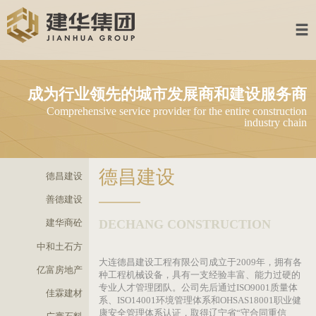
首页
建华集团
成为行业领先的城市发展商和建设服
多元业务
Comprehensive service provider for the entire constru
industry 
集团产业
资讯中心
德昌建设
德昌建设
加入建华
善德建设
DECHANG CONSTRUCTION
建华商砼
联系我们
中和土石方
企业邮箱
大连德昌建设工程有限公司成立于2009年，
亿富房地产
种工程机械设备，具有一支经验丰富、能力过