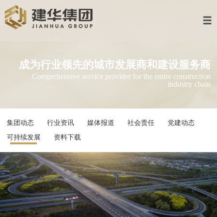
首页
建华集团
成为行业领先的城市发展商和建设服
多元业务
Comprehensive service provider for the entire constru
industry 
集团产业
资讯中心
集团动态
行业资讯
媒体报道
社会责任
党建动态
加入建华
可持续发展
资料下载
联系我们
企业邮箱