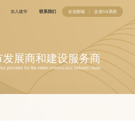
资讯中心
加入建华
联系我们
企业邮箱
|
的城市发展商和建设服务
hensive service provider for the entire construction industry c