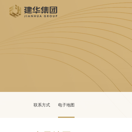
首页
建华集团
联系方式
电子地图