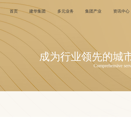
首页
建华集团
多元业务
集团产业
成为行业领先
Compre